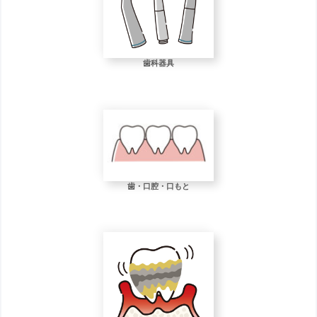
歯科器具
歯・口腔・口もと