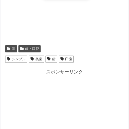
歯
歯・口腔
シンプル
奥歯
歯
臼歯
スポンサーリンク