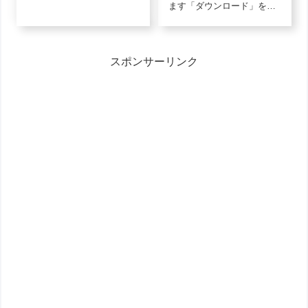
リックし、画像上で「名前
ます「ダウンロード」をク
を付けて保存」で保存して
リックし、画像上で「名前
くださいモノクロ（白黒）
を付けて保存」で保存して
のイラスト素材軽度歯周炎-
くださいモノクロ（白黒）
monoJPGダウンロード軽度
のイラスト素材歯-wash-
歯周炎-monoPNGダウンロ
スポンサーリンク
monoJPGダウンロード歯-
ード2色...
wash-monoPNGダウンロー
ド...