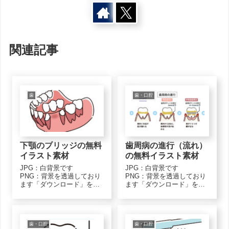
関連記事
歯
歯・口腔
下顎のブリッジの無料
歯周病の進行（流れ）
イラスト素材
の無料イラスト素材
JPG：白背景です
JPG：白背景です
PNG：背景を透過しており
PNG：背景を透過しており
ます「ダウンロード」をク
ます「ダウンロード」をク
リックし、画像上で「名前
リックし、画像上で「名前
を付けて保存」で保存して
を付けて保存」で保存して
くださいモノクロ（白黒）
くださいモノクロ（白黒）
のイラスト素材ブリッジ下
のイラスト素材歯周病の流
顎-monoJPGダウンロード
れ-monoJPGダウンロード
歯・口腔
歯・口腔