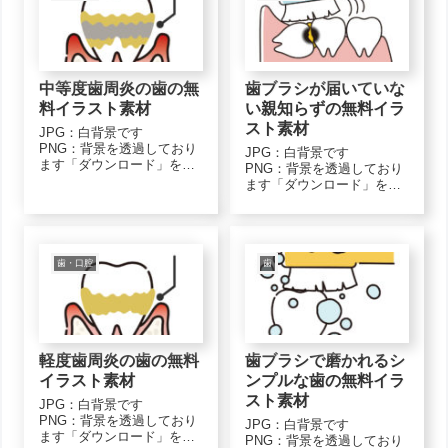
ブリッジ下顎-monoPNGダ
歯周病の流れ-monoPNGダ
ウンロード...
ウンロード...
中等度歯周炎の歯の無
歯ブラシが届いていな
料イラスト素材
い親知らずの無料イラ
スト素材
JPG：白背景です
PNG：背景を透過しており
JPG：白背景です
ます「ダウンロード」をク
PNG：背景を透過しており
リックし、画像上で「名前
ます「ダウンロード」をク
を付けて保存」で保存して
リックし、画像上で「名前
くださいモノクロ（白黒）
を付けて保存」で保存して
のイラスト素材中等度歯周
くださいモノクロ（白黒）
炎-monoJPGダウンロード
のイラスト素材智歯(歯ブラ
中等度歯周炎-monoPNGダ
シ)-monoJPGダウンロード
歯・口腔
歯
ウンロード...
智歯(歯ブラシ)-monoPNGダ
ウ...
軽度歯周炎の歯の無料
歯ブラシで磨かれるシ
イラスト素材
ンプルな歯の無料イラ
スト素材
JPG：白背景です
PNG：背景を透過しており
JPG：白背景です
ます「ダウンロード」をク
PNG：背景を透過しており