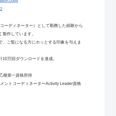
ation.com/
32
。
トコーディネーター）として勤務した経験から
く製作しています。
で、ご覧になる方にホッとする印象を与えま
計10万回ダウンロードを達成。
乙種第一資格所持
コーディネーターActivity Leader資格