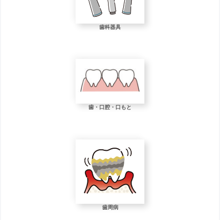
歯科器具
歯・口腔・口もと
歯周病