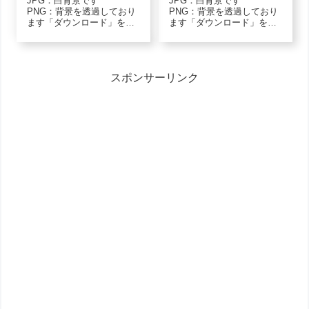
JPG：白背景です
JPG：白背景です
PNG：背景を透過しており
PNG：背景を透過しており
ます「ダウンロード」をク
ます「ダウンロード」をク
リックし、画像上で「名前
リックし、画像上で「名前
を付けて保存」で保存して
を付けて保存」で保存して
くださいモノクロJPGダウ
くださいモノクロ（白黒）
ンロードPNGダウンロード
のイラスト素材患者女性.虫
スポンサーリンク
2カラーJPGダウンロード
歯-monoJPGダウンロード
PNGダウンロード４カラー
患者女性.虫歯-monoPNGダ
JPGダウンロ...
ウンロ...