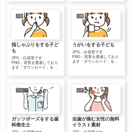
くださいモノクロJPGダウ
を付けて保存」で保存して
ンロードPNGダウンロード
くださいモノクロ歯科医師.
2カラーJPGダウンロード
おじぎ-monoJPGダウンロ
PNGダウンロード４カラー
ード歯科医師.おじぎ-
人物
人物
JPGダウンロ...
monoPNGダウンロード2カ
ラー歯科医...
指しゃぶりをする子ど
うがいをする子ども
も
JPG：白背景です
PNG：背景を透過しており
JPG：白背景です
ます「ダウンロード」をク
PNG：背景を透過しており
リックし、画像上で「名前
ます「ダウンロード」をク
を付けて保存」で保存して
リックし、画像上で「名前
くださいモノクロ患者こど
を付けて保存」で保存して
も.うがい-monoJPGダウン
くださいモノクロ患者こど
ロード患者こども.うがい-
も.指しゃぶり-monoJPGダ
monoPNGダウンロード2カ
ウンロード患者こども.指し
スタッフ
人物
ラー患...
ゃぶり-monoPNGダウンロ
ード2...
ガッツポーズをする歯
虫歯が痛む女性の無料
科衛生士
イラスト素材