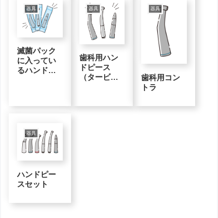
器具
器具
器具
滅菌パック
歯科用ハン
に入ってい
ドピース
るハンドピ
（タービ
歯科用コン
ース
ン・コント
トラ
ラ・ストレ
ート）
器具
ハンドピー
スセット