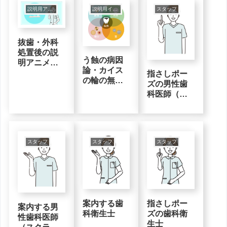
説明用アニメ動画
説明用インフォグラフィック
スタッフ
抜歯・外科
処置後の説
う蝕の病因
明アニメー
論・カイス
ション動画
指さしポー
の輪の無料
ズの男性歯
イラスト素
科医師（ス
材
クラブ）
スタッフ
スタッフ
スタッフ
案内する歯
指さしポー
案内する男
科衛生士
ズの歯科衛
性歯科医師
生士