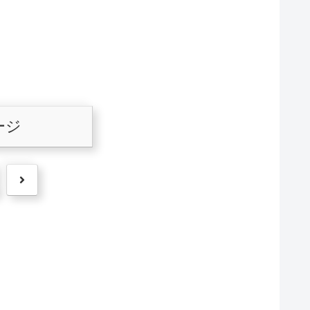
ージ
次
へ