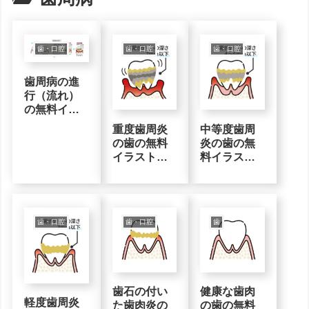
歯・口腔
歯・口腔
歯・口腔
歯周病の進
行（流れ）
の無料イラ
スト素材
重度歯周炎
中等度歯周
の歯の無料
炎の歯の無
イラスト素
料イラスト
材
素材
歯・口腔
歯・口腔
歯
歯石の付い
健康な歯肉
軽度歯周炎
た歯肉炎の
の歯の無料