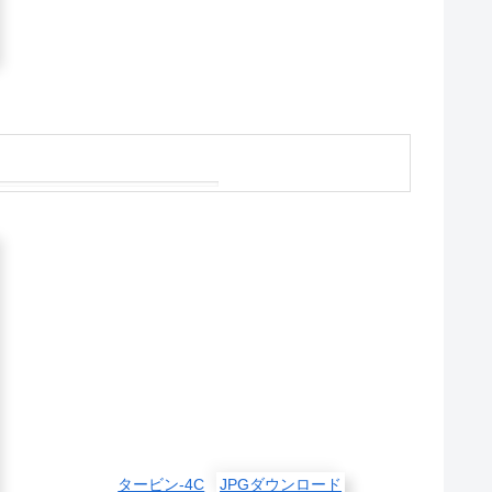
タービン-4C
JPGダウンロード