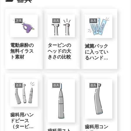
器具
器具
器具
電動麻酔の
タービンの
滅菌パック
無料イラス
ヘッドの大
に入ってい
ト素材
きさの比較
るハンドピ
ース
器具
器具
器具
歯科用ハン
ドピース
（タービ
歯科用コン
歯科用スト