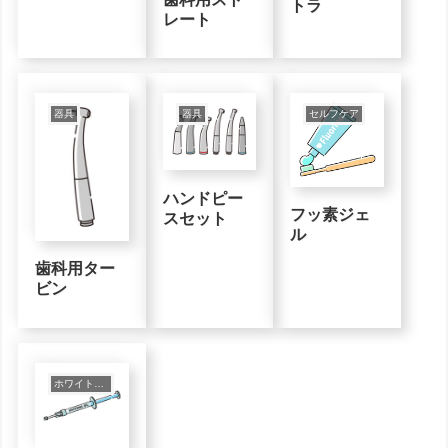
ン・コント
トラ
レート
ラ・ストレ
ート）
器具
器具
セルフケア
ハンドピー
フッ素ジェ
スセット
ル
歯科用ター
ビン
ホワイトニング