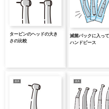
タービンのヘッドの大き
滅菌パックに入っ
さの比較
ハンドピース
器具
器具